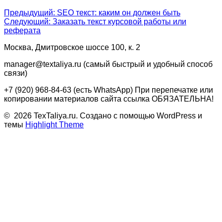
Навигация
Предыдущая
Предыдущий:
SEO текст: каким он должен быть
Следующая
запись:
Следующий:
Заказать текст курсовой работы или
по
запись:
реферата
записям
Москва, Дмитровское шоссе 100, к. 2
manager@textaliya.ru (самый быстрый и удобный способ
связи)
+7 (920) 968-84-63 (есть WhatsApp) При перепечатке или
копировании материалов сайта ссылка ОБЯЗАТЕЛЬНА!
© 2026 TexTaliya.ru. Создано с помощью WordPress и
темы
Highlight Theme