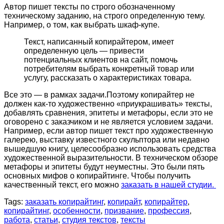
Автор пишет тексты по строго обозначенному
техническому заданию, на строго определенную тему.
Например, о том, как выбрать шкаф-купе.
Текст, написанный копирайтером, имеет
определенную цель — привести
потенциальных клиентов на сайт, помочь
потребителям выбрать конкретный товар или
услугу, рассказать о характеристиках товара.
Все это — в рамках задачи.Поэтому копирайтер не
должен как-то художественно «приукрашивать» тексты,
добавлять сравнения, эпитеты и метафоры, если это не
оговорено с заказчиком и не является условием задачи.
Например, если автор пишет текст про художественную
галерею, выставку известного скульптора или недавно
вышедшую книгу, целесообразно использовать средства
художественной выразительности. В техническом обзоре
метафоры и эпитеты будут неуместны. Это были пять
основных мифов о копирайтинге. Чтобы получить
качественный текст, его можно
заказать в нашей студии.
Tags:
заказать копирайтинг
,
копирайт
,
копирайтер
,
копирайтинг
,
особенности
,
призвание
,
профессия
,
работа
,
статьи
,
студия текстов
,
тексты