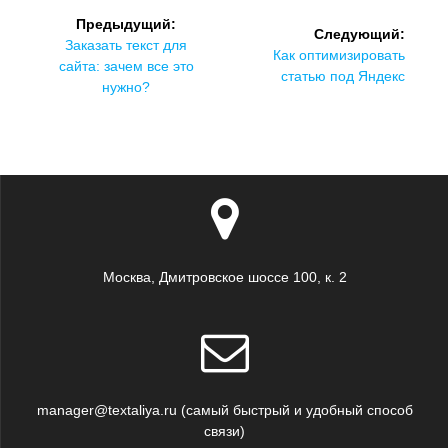
Навигация
Предыдущий:
Следующий:
по
Предыдущая
Заказать текст для
Следующая
Как оптимизировать
запись:
сайта: зачем все это
запись:
статью под Яндекс
записям
нужно?
Москва, Дмитровское шоссе 100, к. 2
manager@textaliya.ru (самый быстрый и удобный способ
связи)