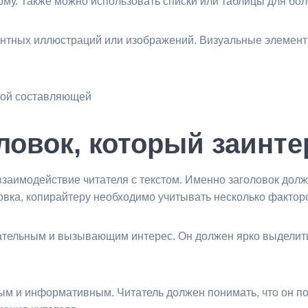
ому. Также можно использовать списки или таблицы для бо
антных иллюстраций или изображений. Визуальные элемент
ной составляющей
оловок, который заинте
 взаимодействие читателя с текстом. Именно заголовок дол
ловка, копирайтеру необходимо учитывать несколько фактор
ательным и вызывающим интерес. Он должен ярко выделитьс
ым и информативным. Читатель должен понимать, что он пол