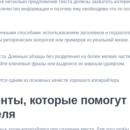
ые несколько предложений текста должны захватить интере
личество информации и поэтому ему необходимо что-то осо
ичными способами: использованием заголовков и подзагол
м риторических вопросов или примеров из реальной жизни.
та. Длинные абзацы без разделения на более мелкие части 
вайте ключевые фразы или выделите их жирным шрифтом.
ется одним из основных качеств хорошего копирайтера
нты, которые помогут
еля
ных задач копирайтера при создании текста. Для того чтобы