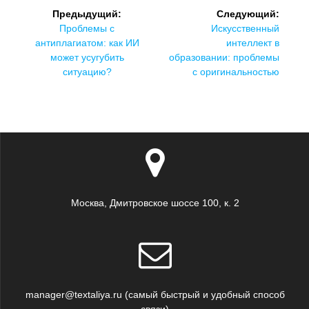
Навигация
Предыдущий:
Следующий:
по
Предыдущая
Следующая
Проблемы с
Искусственный
запись:
запись:
антиплагиатом: как ИИ
интеллект в
записям
может усугубить
образовании: проблемы
ситуацию?
с оригинальностью
Москва, Дмитровское шоссе 100, к. 2
manager@textaliya.ru (самый быстрый и удобный способ