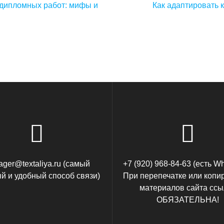
Следующая
 дипломных работ: мифы и
Как адаптировать 
запись:
ger@textaliya.ru (самый
+7 (920) 968-84-63 (есть W
й и удобный способ связи)
При перепечатке или копи
материалов сайта ссы
ОБЯЗАТЕЛЬНА!