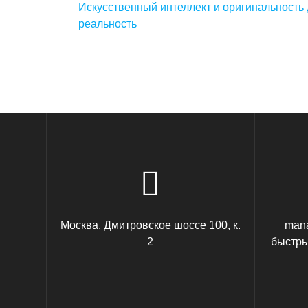
Предыдущая
Искусственный интеллект и оригинальность
по
запись:
реальность
записям
Москва, Дмитровское шоссе 100, к.
mana
2
быстры