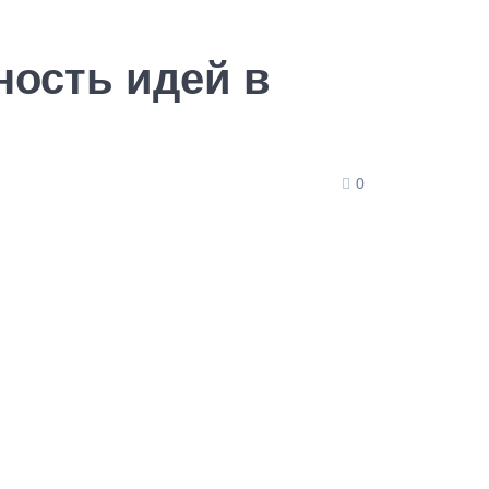
ность идей в
0