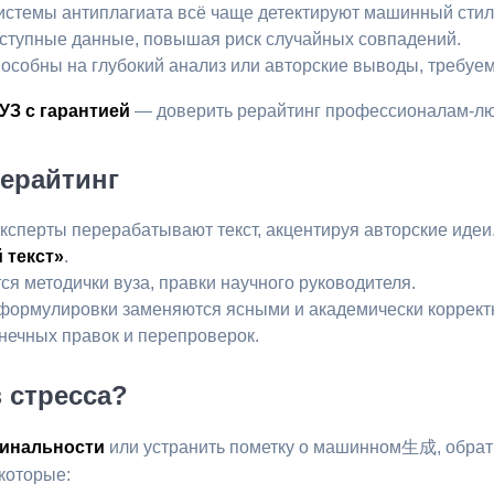
Системы антиплагиата всё чаще детектируют машинный стиль
оступные данные, повышая риск случайных совпадений.
пособны на глубокий анализ или авторские выводы, требуе
УЗ с гарантией
— доверить рерайтинг профессионалам-л
рерайтинг
Эксперты перерабатывают текст, акцентируя авторские идеи
 текст»
.
ся методички вуза, правки научного руководителя.
формулировки заменяются ясными и академически коррект
онечных правок и перепроверок.
 стресса?
гинальности
или устранить пометку о машинном生成, обрат
которые: