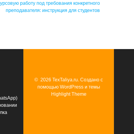
курсовую работу под требования конкретного
преподавателя: инструкция для студентов
© 2026 TexTaliya.ru. Создано с
помощью WordPress и темы
Highlight Theme
hatsApp)
ровании
лка