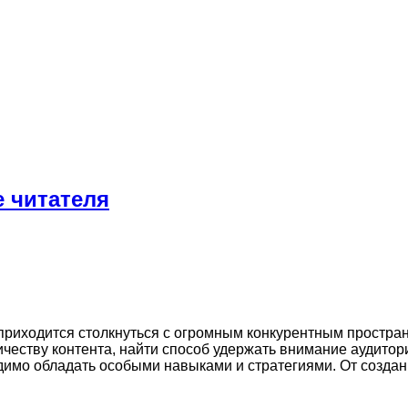
 читателя
иходится столкнуться с огромным конкурентным пространс
ичеству контента, найти способ удержать внимание аудитор
одимо обладать особыми навыками и стратегиями. От созда