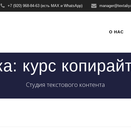
+7 (920) 968-84-63 (есть MAX и WhatsApp)
manager@textaliy
О НАС
ка:
курс копирай
Студия текстового контента