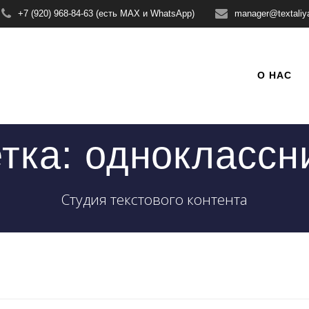
+7 (920) 968-84-63 (есть MAX и WhatsApp)
manager@textaliy
О НАС
тка:
одноклассн
Студия текстового контента