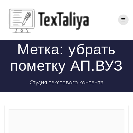
Перейти
к
контенту
Метка:
убрать
пометку АП.ВУЗ
Студия текстового контента