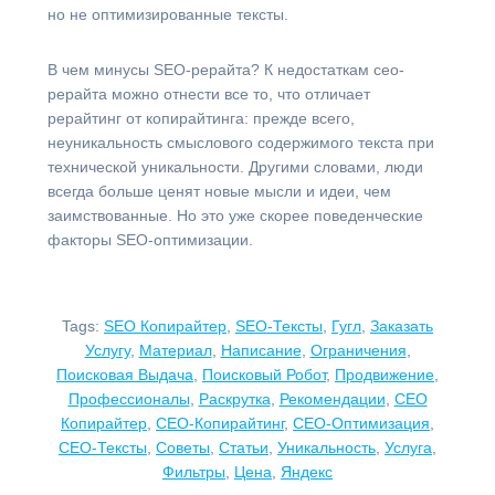
но не оптимизированные тексты.
В чем минусы SEO-рерайта? К недостаткам сео-
рерайта можно отнести все то, что отличает
рерайтинг от копирайтинга: прежде всего,
неуникальность смыслового содержимого текста при
технической уникальности. Другими словами, люди
всегда больше ценят новые мысли и идеи, чем
заимствованные. Но это уже скорее поведенческие
факторы SEO-оптимизации.
Tags:
SEO Копирайтер
,
SEO-Тексты
,
Гугл
,
Заказать
Услугу
,
Материал
,
Написание
,
Ограничения
,
Поисковая Выдача
,
Поисковый Робот
,
Продвижение
,
Профессионалы
,
Раскрутка
,
Рекомендации
,
СЕО
Копирайтер
,
СЕО-Копирайтинг
,
СЕО-Оптимизация
,
СЕО-Тексты
,
Советы
,
Статьи
,
Уникальность
,
Услуга
,
Фильтры
,
Цена
,
Яндекс