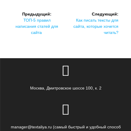
Навигация
Предыдущий:
Следующий:
по
Предыдущая
Следующая
ТОП-5 правил
Как писать тексты для
запись:
запись:
написания статей для
сайта, которые хочется
записям
сайта
читать?
Москва, Дмитровское шоссе 100, к. 2
manager@textaliya.ru (самый быстрый и удобный способ