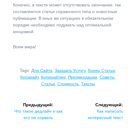
Конечно, в тексте может отсутствовать окончание: так
составляются статьи справочного типа и новостные
публикации. В иных же ситуациях в обязательном
порядке необходимо подумать над оптимальной
концовкой.
Всем мира!
Tags:
Для Сайта
,
Заказать Услугу
,
Конец Статьи
,
Копирайт
,
Копирайтинг
,
Рекомендации
,
Советы
,
Статьи
,
Стоимость
,
Тексты
Навигация
Предыдущий:
Следующий:
по
Предыдущая
Следующая
Что такое дедлайн и как
Как написать
запись:
запись:
его не сорвать
интересный текст
записям