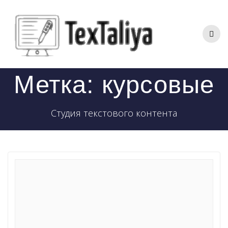
Перейти
к
контенту
Метка:
курсовые
Студия текстового контента