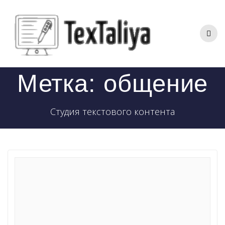
Перейти
к
контенту
Метка:
общение
Студия текстового контента