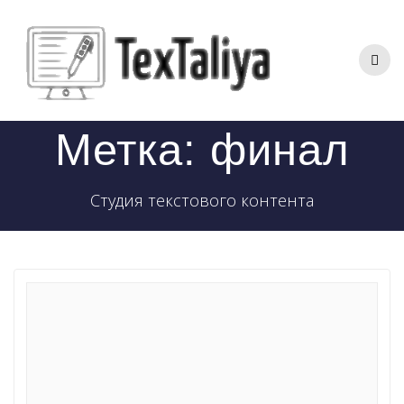
Перейти
к
контенту
Метка:
финал
Студия текстового контента