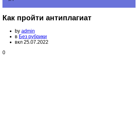
Как пройти антиплагиат
by
admin
в
Без рубрики
вкл 25.07.2022
0