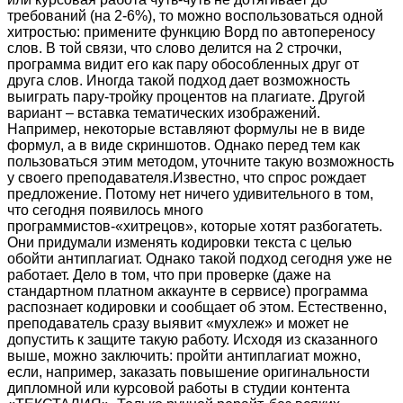
требований (на 2-6%), то можно воспользоваться одной
хитростью: примените функцию Ворд по автопереносу
слов. В той связи, что слово делится на 2 строчки,
программа видит его как пару обособленных друг от
друга слов. Иногда такой подход дает возможность
выиграть пару-тройку процентов на плагиате. Другой
вариант – вставка тематических изображений.
Например, некоторые вставляют формулы не в виде
формул, а в виде скриншотов. Однако перед тем как
пользоваться этим методом, уточните такую возможность
у своего преподавателя.Известно, что спрос рождает
предложение. Потому нет ничего удивительного в том,
что сегодня появилось много
программистов-«хитрецов», которые хотят разбогатеть.
Они придумали изменять кодировки текста с целью
обойти антиплагиат. Однако такой подход сегодня уже не
работает. Дело в том, что при проверке (даже на
стандартном платном аккаунте в сервисе) программа
распознает кодировки и сообщает об этом. Естественно,
преподаватель сразу выявит «мухлеж» и может не
допустить к защите такую работу. Исходя из сказанного
выше, можно заключить: пройти антиплагиат можно,
если, например, заказать повышение оригинальности
дипломной или курсовой работы в студии контента