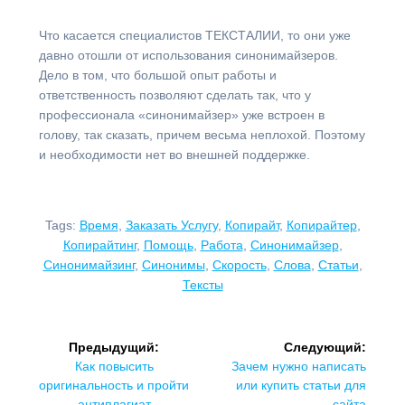
Что касается специалистов ТЕКСТАЛИИ, то они уже
давно отошли от использования синонимайзеров.
Дело в том, что большой опыт работы и
ответственность позволяют сделать так, что у
профессионала «синонимайзер» уже встроен в
голову, так сказать, причем весьма неплохой. Поэтому
и необходимости нет во внешней поддержке.
Tags:
Время
,
Заказать Услугу
,
Копирайт
,
Копирайтер
,
Копирайтинг
,
Помощь
,
Работа
,
Синонимайзер
,
Синонимайзинг
,
Синонимы
,
Скорость
,
Слова
,
Статьи
,
Тексты
Навигация
Предыдущий:
Следующий:
по
Предыдущая
Следующая
Как повысить
Зачем нужно написать
запись:
запись:
оригинальность и пройти
или купить статьи для
антиплагиат
сайта