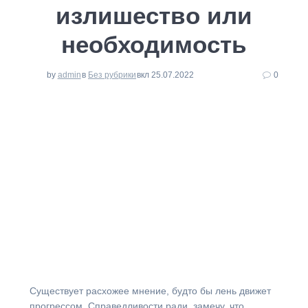
излишество или
необходимость
by
admin
в
Без рубрики
вкл 25.07.2022
0
⁠Существует расхожее мнение, будто бы лень движет
прогрессом. Справедливости ради, замечу, что