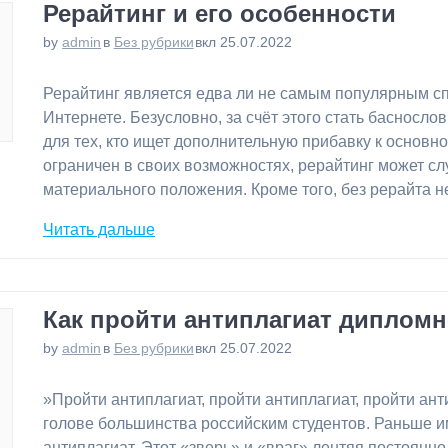
Рерайтинг и его особенности
by
admin
в
Без рубрики
вкл 25.07.2022
⁠Рерайтинг является едва ли не самым популярным с
Интернете. Безусловно, за счёт этого стать басносло
для тех, кто ищет дополнительную прибавку к основно
ограничен в своих возможностях, рерайтинг может 
материального положения. Кроме того, без рерайта 
Читать дальше
Как пройти антиплагиат диплом
by
admin
в
Без рубрики
вкл 25.07.2022
⁠»Пройти антиплагиат, пройти антиплагиат, пройти а
голове большинства российским студентов. Раньше им
антиплагиат. Этот «зверь» и «враг» лентяя постоянн