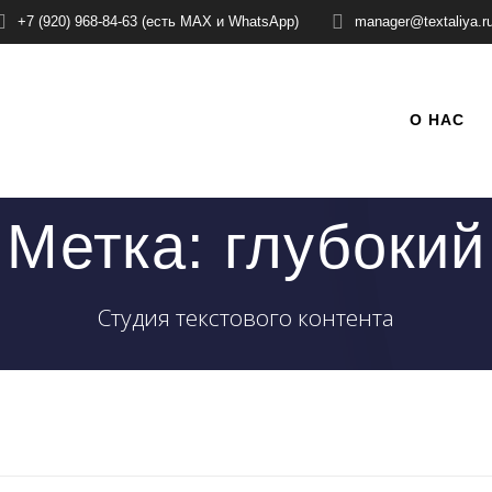
+7 (920) 968-84-63 (есть MAX и WhatsApp)
manager@textaliya.r
О НАС
Метка:
глубокий
Студия текстового контента