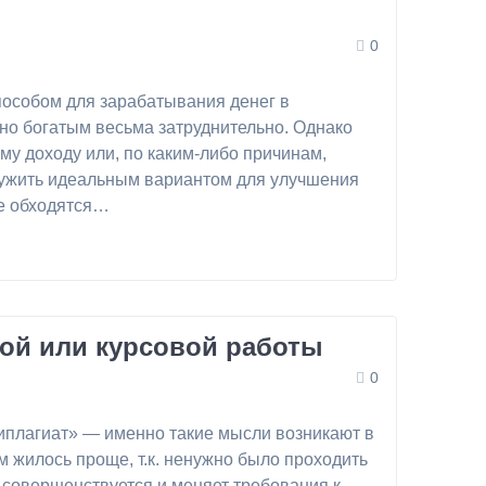
0
пособом для зарабатывания денег в
вно богатым весьма затруднительно. Однако
му доходу или, по каким-либо причинам,
служить идеальным вариантом для улучшения
не обходятся…
ной или курсовой работы
0
нтиплагиат» — именно такие мысли возникают в
 жилось проще, т.к. ненужно было проходить
о совершенствуется и меняет требования к