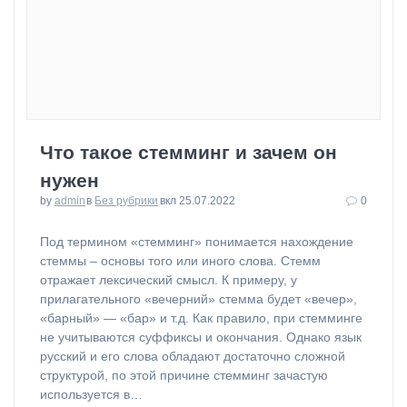
Что такое стемминг и зачем он
нужен
by
admin
в
Без рубрики
вкл 25.07.2022
0
⁠Под термином «стемминг» понимается нахождение
стеммы – основы того или иного слова. Стемм
отражает лексический смысл. К примеру, у
прилагательного «вечерний» стемма будет «вечер»,
«барный» — «бар» и т.д. Как правило, при стемминге
не учитываются суффиксы и окончания. Однако язык
русский и его слова обладают достаточно сложной
структурой, по этой причине стемминг зачастую
используется в…