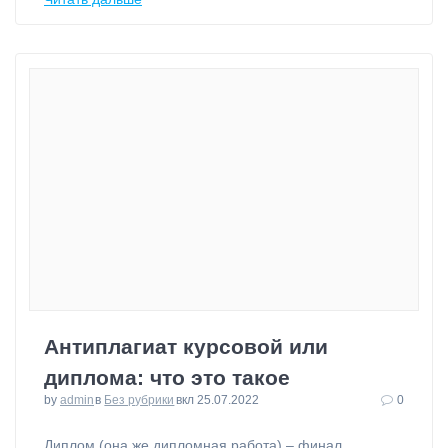
Антиплагиат курсовой или
диплома: что это такое
by
admin
в
Без рубрики
вкл 25.07.2022
0
⁠Диплом (она же дипломная работа) – финал