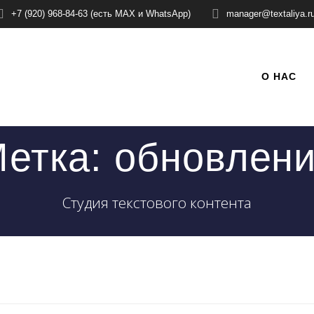
+7 (920) 968-84-63 (есть MAX и WhatsApp)
manager@textaliya.r
О НАС
етка:
обновлен
Студия текстового контента