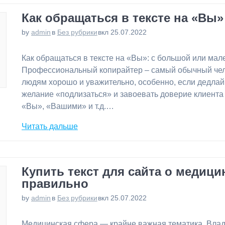
Как обращаться в тексте на «Вы»
by
admin
в
Без рубрики
вкл 25.07.2022
⁠Как обращаться в тексте на «Вы»: с большой или ма
Профессиональный копирайтер – самый обычный челове
людям хорошо и уважительно, особенно, если дедлайн
желание «подлизаться» и завоевать доверие клиента
«Вы», «Вашими» и т.д.…
Читать дальше
Купить текст для сайта о медицин
правильно
by
admin
в
Без рубрики
вкл 25.07.2022
⁠Медицинская сфера — крайне важная тематика. Вла