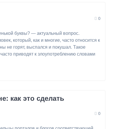
0
ленькой буквы? — актуальный вопрос.
к, который, как и многие, часто относится к
ы не горят, выспался и покушал. Такое
 часто приводят к злоупотреблению словами
е: как это сделать
0
дельцы порталов и блогов соответствующей