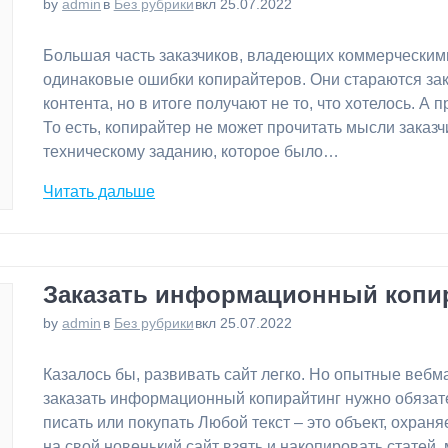
by
admin
в
Без рубрики
вкл 25.07.2022
⁠Большая часть заказчиков, владеющих коммерческим
одинаковые ошибки копирайтеров. Они стараются зака
контента, но в итоге получают не то, что хотелось. А
То есть, копирайтер не может прочитать мысли заказч
техническому заданию, которое было…
Читать дальше
Заказать информационный копи
by
admin
в
Без рубрики
вкл 25.07.2022
⁠Казалось бы, развивать сайт легко. Но опытные веб
заказать информационный копирайтинг нужно обязате
писать или покупать Любой текст – это объект, охран
на свой новенький сайт взять и накопировать статей,