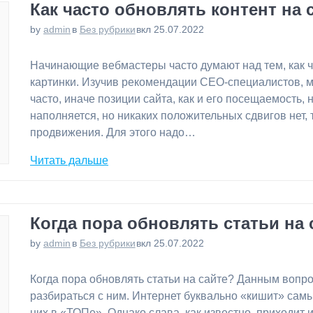
Как часто обновлять контент на 
by
admin
в
Без рубрики
вкл 25.07.2022
⁠Начинающие вебмастеры часто думают над тем, как ч
картинки. Изучив рекомендации СЕО-специалистов, м
часто, иначе позиции сайта, как и его посещаемость, 
наполняется, но никаких положительных сдвигов нет, т
продвижения. Для этого надо…
Читать дальше
Когда пора обновлять статьи на 
by
admin
в
Без рубрики
вкл 25.07.2022
⁠Когда пора обновлять статьи на сайте? Данным воп
разбираться с ним. Интернет буквально «кишит» сам
них в «ТОПе». Однако слава, как известно, приходит 