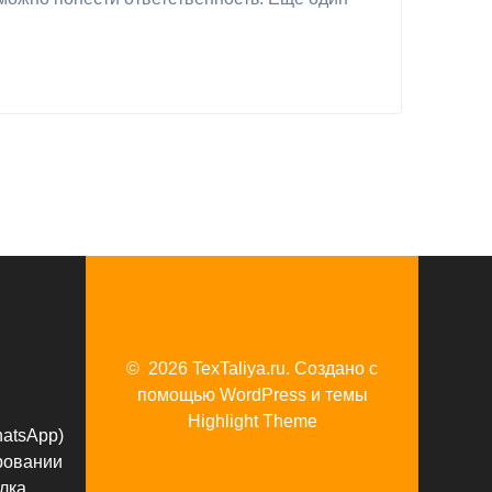
© 2026 TexTaliya.ru. Создано с
помощью WordPress и темы
Highlight Theme
hatsApp)
ровании
лка