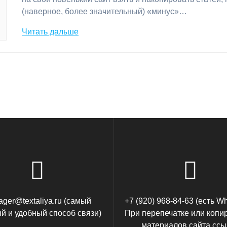
(наверное, более значительный) «минус»…
Читать дальше
ger@textaliya.ru (самый
+7 (920) 968-84-63 (есть W
й и удобный способ связи)
При перепечатке или копи
материалов сайта ссы